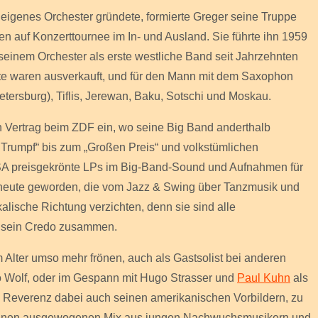
eigenes Orchester gründete, formierte Greger seine Truppe
en auf Konzerttournee im In- und Ausland. Sie führte ihn 1959
seinem Orchester als erste westliche Band seit Jahrzehnten
ritte waren ausverkauft, und für den Mann mit dem Saxophon
tersburg), Tiflis, Jerewan, Baku, Sotschi und Moskau.
 Vertrag beim ZDF ein, wo seine Big Band anderthalb
t Trumpf“ bis zum „Großen Preis“ und volkstümlichen
A preisgekrönte LPs im Big-Band-Sound und Aufnahmen für
heute geworden, die vom Jazz & Swing über Tanzmusik und
kalische Richtung verzichten, denn sie sind alle
r sein Credo zusammen.
lter umso mehr frönen, auch als Gastsolist bei anderen
lo Wolf, oder im Gespann mit Hugo Strasser und
Paul Kuhn
als
e Reverenz dabei auch seinen amerikanischen Vorbildern, zu
h einen ausgewogenen Mix aus jungen Nachwuchsmusikern und