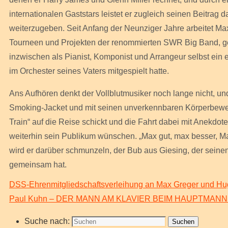
internationalen Gaststars leistet er zugleich seinen Beitrag
weiterzugeben. Seit Anfang der Neunziger Jahre arbeitet Ma
Tourneen und Projekten der renommierten SWR Big Band, ge
inzwischen als Pianist, Komponist und Arrangeur selbst ein 
im Orchester seines Vaters mitgespielt hatte.
Ans Aufhören denkt der Vollblutmusiker noch lange nicht, u
Smoking-Jacket und mit seinen unverkennbaren Körperbew
Train“ auf die Reise schickt und die Fahrt dabei mit Anekd
weiterhin sein Publikum wünschen. „Max gut, max besser, Max 
wird er darüber schmunzeln, der Bub aus Giesing, der seine
gemeinsam hat.
DSS-Ehrenmitgliedschaftsverleihung an Max Greger und Hug
Paul Kuhn – DER MANN AM KLAVIER BEIM HAUPTMAN
Suche nach:
Suchen