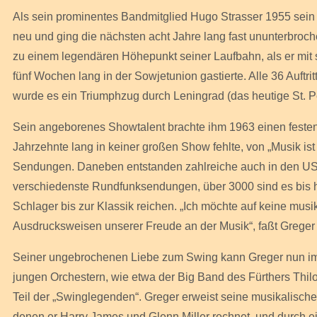
Als sein prominentes Bandmitglied Hugo Strasser 1955 sein 
neu und ging die nächsten acht Jahre lang fast ununterbroch
zu einem legendären Höhepunkt seiner Laufbahn, als er mit 
fünf Wochen lang in der Sowjetunion gastierte. Alle 36 Auft
wurde es ein Triumphzug durch Leningrad (das heutige St. Pe
Sein angeborenes Showtalent brachte ihm 1963 einen festen
Jahrzehnte lang in keiner großen Show fehlte, von „Musik is
Sendungen. Daneben entstanden zahlreiche auch in den US
verschiedenste Rundfunksendungen, über 3000 sind es bis 
Schlager bis zur Klassik reichen. „Ich möchte auf keine musi
Ausdrucksweisen unserer Freude an der Musik“, faßt Grege
Seiner ungebrochenen Liebe zum Swing kann Greger nun im A
jungen Orchestern, wie etwa der Big Band des Fürthers Thi
Teil der „Swinglegenden“. Greger erweist seine musikalisch
denen er Harry James und Glenn Miller rechnet, und durc