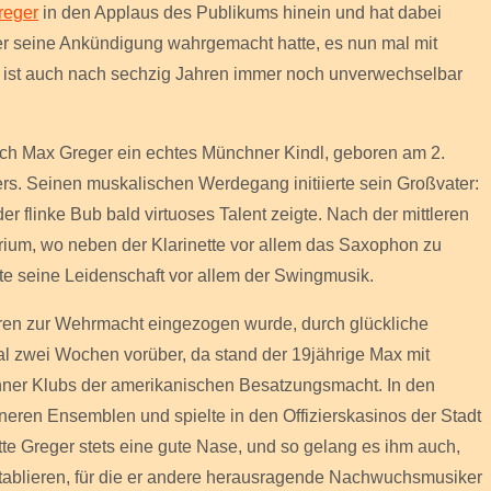
reger
in den Applaus des Publikums hinein und hat dabei
er seine Ankündigung wahrgemacht hatte, es nun mal mit
w ist auch nach sechzig Jahren immer noch unverwechselbar
auch Max Greger ein echtes Münchner Kindl, geboren am 2.
ers. Seinen muskalischen Werdegang initiierte sein Großvater:
 flinke Bub bald virtuoses Talent zeigte. Nach der mittleren
ium, wo neben der Klarinette vor allem das Saxophon zu
e seine Leidenschaft vor allem der Swingmusik.
ahren zur Wehrmacht eingezogen wurde, durch glückliche
l zwei Wochen vorüber, da stand der 19jährige Max mit
ner Klubs der amerikanischen Besatzungsmacht. In den
neren Ensemblen und spielte in den Offizierskasinos der Stadt
tte Greger stets eine gute Nase, und so gelang es ihm auch,
etablieren, für die er andere herausragende Nachwuchsmusiker