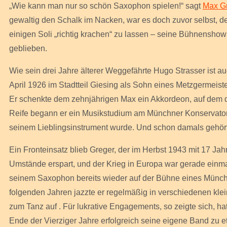
„Wie kann man nur so schön Saxophon spielen!“ sagt
Max G
gewaltig den Schalk im Nacken, war es doch zuvor selbst, d
einigen Soli „richtig krachen“ zu lassen – seine Bühnensho
geblieben.
Wie sein drei Jahre älterer Weggefährte Hugo Strasser ist 
April 1926 im Stadtteil Giesing als Sohn eines Metzgermeist
Er schenkte dem zehnjährigen Max ein Akkordeon, auf dem der
Reife begann er ein Musikstudium am Münchner Konservator
seinem Lieblingsinstrument wurde. Und schon damals gehört
Ein Fronteinsatz blieb Greger, der im Herbst 1943 mit 17 J
Umstände erspart, und der Krieg in Europa war gerade einma
seinem Saxophon bereits wieder auf der Bühne eines Münch
folgenden Jahren jazzte er regelmäßig in verschiedenen klei
zum Tanz auf . Für lukrative Engagements, so zeigte sich, ha
Ende der Vierziger Jahre erfolgreich seine eigene Band zu 