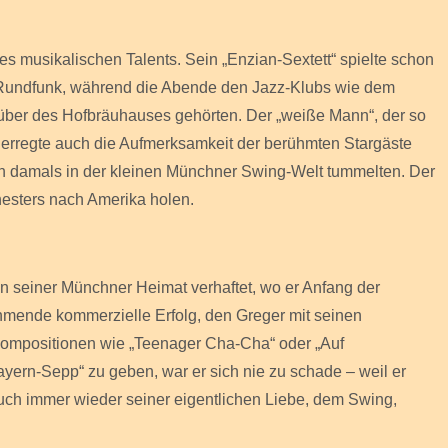
nes musikalischen Talents. Sein „Enzian-Sextett“ spielte schon
 Rundfunk, während die Abende den Jazz-Klubs wie dem
nüber des Hofbräuhauses gehörten. Der „weiße Mann“, der so
 erregte auch die Aufmerksamkeit der berühmten Stargäste
ich damals in der kleinen Münchner Swing-Welt tummelten. Der
hesters nach Amerika holen.
 in seiner Münchner Heimat verhaftet, wo er Anfang der
hmende kommerzielle Erfolg, den Greger mit seinen
ompositionen wie „Teenager Cha-Cha“ oder „Auf
ayern-Sepp“ zu geben, war er sich nie zu schade – weil er
uch immer wieder seiner eigentlichen Liebe, dem Swing,