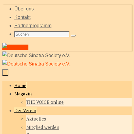
Zum
Über uns
Inhalt
Kontakt
springen
Partnerprogramm
Suche
Suchen
nach:
Home
Zum
Magazin
Inhalt
THE VOICE online
springen
Der Verein
Aktuelles
Mitglied werden