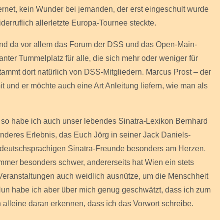
ernet, kein Wunder bei jemanden, der erst eingeschult wurde
derruflich allerletzte Europa-Tournee steckte.
. Und da vor allem das Forum der DSS und das Open-Main-
anter Tummelplatz für alle, die sich mehr oder weniger für
stammt dort natürlich von DSS-Mitgliedern. Marcus Prost – der
t und er möchte auch eine Art Anleitung liefern, wie man als
, so habe ich auch unser lebendes Sinatra-Lexikon Bernhard
nderes Erlebnis, das Euch Jörg in seiner Jack Daniels-
ller deutschsprachigen Sinatra-Freunde besonders am Herzen.
immer besonders schwer, andererseits hat Wien ein stets
n Veranstaltungen auch weidlich ausnütze, um die Menschheit
un habe ich aber über mich genug geschwätzt, dass ich zum
alleine daran erkennen, dass ich das Vorwort schreibe.