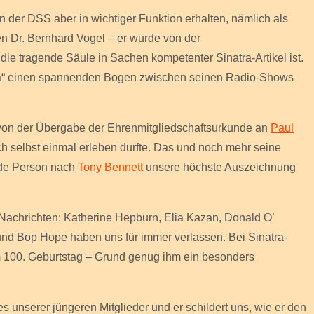
n der DSS aber in wichtiger Funktion erhalten, nämlich als
n Dr. Bernhard Vogel – er wurde von der
ie tragende Säule in Sachen kompetenter Sinatra-Artikel ist.
atra“ einen spannenden Bogen zwischen seinen Radio-Shows
 von der Übergabe der Ehrenmitgliedschaftsurkunde an
Paul
 ich selbst einmal erleben durfte. Das und noch mehr seine
nde Person nach
Tony Bennett
unsere höchste Auszeichnung
 Nachrichten: Katherine Hepburn, Elia Kazan, Donald O’
d Bop Hope haben uns für immer verlassen. Bei Sinatra-
 100. Geburtstag – Grund genug ihm ein besonders
ines unserer jüngeren Mitglieder und er schildert uns, wie er den