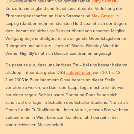
DSS-Mitgliedern bekannt: Von gemeinsamen
Tony Bennett
-
Konzerten in England und Schottland, über die Verleihung der
Ehrenmitgliedschaften an Hugo Strasser und
Max Greger
in
Leipzig (darüber mehr im nächsten Heft) spannt sich der Bogen,
dazu kommt ein sicher großartiger Abend von unserem Mitglied
Wolfgang Selje in Stuttgart, eine swingende Geburtstagsfeier im
Ruhrgebiet und selbst zu „meiner“ Sinatra-Birthday-Week im
Wiener Nightfly’s hat sich Besuch aus Bremen angesagt.
Da passt es gut, dass uns Andreas Est – bei uns besser bekannt
als Jupp – über das große DSS-
Jahrestreffen
vom 10. bis 12.
Juni 2005 in Buer informiert: Ohne bereits an dieser Stelle
verraten zu wollen, wo Buer überhaupt liegt, möchte ich derweil
nur eines sagen: Selbst unsere Dortmund-Fans freuen sich
schon auf die Tage im Schatten des Schalke-Stadions. Nur so als
Omen für die Fußballfreunde: Jener Verein, dessen Bus wir beim
Jahrestreffen in Wien benützen konnten, führt derzeit in der
österreichischen Meisterschaft…