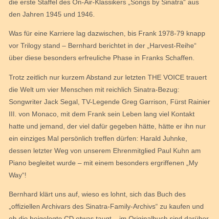
die erste Staffel des On-Air-Klassikers „Songs by Sinatra“ aus
den Jahren 1945 und 1946.
Was für eine Karriere lag dazwischen, bis Frank 1978-79 knapp
vor Trilogy stand – Bernhard berichtet in der „Harvest-Reihe“
über diese besonders erfreuliche Phase in Franks Schaffen.
Trotz zeitlich nur kurzem Abstand zur letzten THE VOICE trauert
die Welt um vier Menschen mit reichlich Sinatra-Bezug:
Songwriter Jack Segal, TV-Legende Greg Garrison, Fürst Rainier
III. von Monaco, mit dem Frank sein Leben lang viel Kontakt
hatte und jemand, der viel dafür gegeben hätte, hätte er ihn nur
ein einziges Mal persönlich treffen dürfen: Harald Juhnke,
dessen letzter Weg von unserem Ehrenmitglied Paul Kuhn am
Piano begleitet wurde – mit einem besonders ergriffenen „My
Way“!
Bernhard klärt uns auf, wieso es lohnt, sich das Buch des
„offiziellen Archivars des Sinatra-Family-Archivs“ zu kaufen und
ob die beigelegte CD etwas taugt – im Originalbuch sind darüber