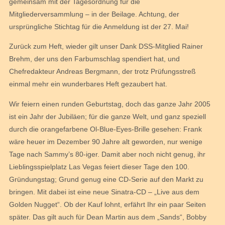
gemeinsam mit der Tagesordnung für die
Mitgliederversammlung – in der Beilage. Achtung, der
ursprüngliche Stichtag für die Anmeldung ist der 27. Mai!
Zurück zum Heft, wieder gilt unser Dank DSS-Mitglied Rainer
Brehm, der uns den Farbumschlag spendiert hat, und
Chefredakteur Andreas Bergmann, der trotz Prüfungsstreß
einmal mehr ein wunderbares Heft gezaubert hat.
Wir feiern einen runden Geburtstag, doch das ganze Jahr 2005
ist ein Jahr der Jubiläen; für die ganze Welt, und ganz speziell
durch die orangefarbene Ol-Blue-Eyes-Brille gesehen: Frank
wäre heuer im Dezember 90 Jahre alt geworden, nur wenige
Tage nach Sammy’s 80-iger. Damit aber noch nicht genug, ihr
Lieblingsspielplatz Las Vegas feiert dieser Tage den 100.
Gründungstag; Grund genug eine CD-Serie auf den Markt zu
bringen. Mit dabei ist eine neue Sinatra-CD – „Live aus dem
Golden Nugget“. Ob der Kauf lohnt, erfährt Ihr ein paar Seiten
später. Das gilt auch für Dean Martin aus dem „Sands“, Bobby