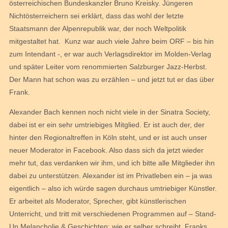
österreichischen Bundeskanzler Bruno Kreisky. Jüngeren
Nichtösterreichern sei erklärt, dass das wohl der letzte
Staatsmann der Alpenrepublik war, der noch Weltpolitik
mitgestaltet hat. Kunz war auch viele Jahre beim ORF – bis hin
zum Intendant -, er war auch Verlagsdirektor im Molden-Verlag
und später Leiter vom renommierten Salzburger Jazz-Herbst.
Der Mann hat schon was zu erzählen – und jetzt tut er das über
Frank.
Alexander Bach kennen noch nicht viele in der Sinatra Society,
dabei ist er ein sehr umtriebiges Mitglied. Er ist auch der, der
hinter den Regionaltreffen in Köln steht, und er ist auch unser
neuer Moderator in Facebook. Also dass sich da jetzt wieder
mehr tut, das verdanken wir ihm, und ich bitte alle Mitglieder ihn
dabei zu unterstützen. Alexander ist im Privatleben ein – ja was
eigentlich – also ich würde sagen durchaus umtriebiger Künstler.
Er arbeitet als Moderator, Sprecher, gibt künstlerischen
Unterricht, und tritt mit verschiedenen Programmen auf – Stand-
Up Melancholie & Geschichten; wie er selber schreibt. Franks