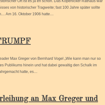
storischer Ort ist es ja eh schon. Das Köpenicker Rathaus war
ses von historischer Tragweite; fast 100 Jahre später sollte
en… Am 16. Oktober 1906 hatte…
 TRUMPF
eader Max Greger von Bernhard Vogel „Wie kann man nur so
es Publikums hinein und hat dabei gewaltig den Schalk im
wahrgemacht hatte, es…
rleihung an Max Greger und