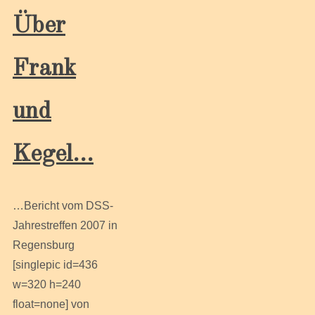
Über
Frank
und
Kegel…
…Bericht vom DSS-
Jahrestreffen 2007 in
Regensburg
[singlepic id=436
w=320 h=240
float=none] von